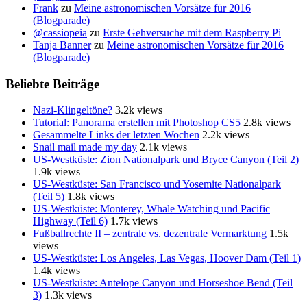
Frank
zu
Meine astronomischen Vorsätze für 2016
(Blogparade)
@cassiopeia
zu
Erste Gehversuche mit dem Raspberry Pi
Tanja Banner
zu
Meine astronomischen Vorsätze für 2016
(Blogparade)
Beliebte Beiträge
Nazi-Klingeltöne?
3.2k views
Tutorial: Panorama erstellen mit Photoshop CS5
2.8k views
Gesammelte Links der letzten Wochen
2.2k views
Snail mail made my day
2.1k views
US-Westküste: Zion Nationalpark und Bryce Canyon (Teil 2)
1.9k views
US-Westküste: San Francisco und Yosemite Nationalpark
(Teil 5)
1.8k views
US-Westküste: Monterey, Whale Watching und Pacific
Highway (Teil 6)
1.7k views
Fußballrechte II – zentrale vs. dezentrale Vermarktung
1.5k
views
US-Westküste: Los Angeles, Las Vegas, Hoover Dam (Teil 1)
1.4k views
US-Westküste: Antelope Canyon und Horseshoe Bend (Teil
3)
1.3k views