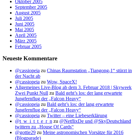
Oktober 2005
September 2005
August 2005
Juli 2005
Juni 2005
Mai 2005
April 2005
März 2005
Februar 2005
Neueste Kommentare
@cassiopeia
zu
Chinas Raumstation „Tiangong-1“ stürzt in
der Nacht ab
@cassiopeia
zu
Wow, SpaceX!
Allgemeines Live-Blog ab dem 3. Februar 2018 | Skyweek
Zwei Punkt Null
zu
Bald geht’s los: der lang erwartete
Jungfernflug der „Falcon Heavy“
@cassiopeia
zu
Bald geht’s los: der lang erwartete
Jungfernflug der „Falcon Heavy“
@cassiopeia
zu
Twitter – eine Liebeserklärung
@t_w_i_t_t_e_r_n
zu
@NetflixDe und @SkyDeutschland
twittern zu „House Of Cards“
@gottie29
zu
Meine astronomischen Vorsätze für 2016
(Blogparade)