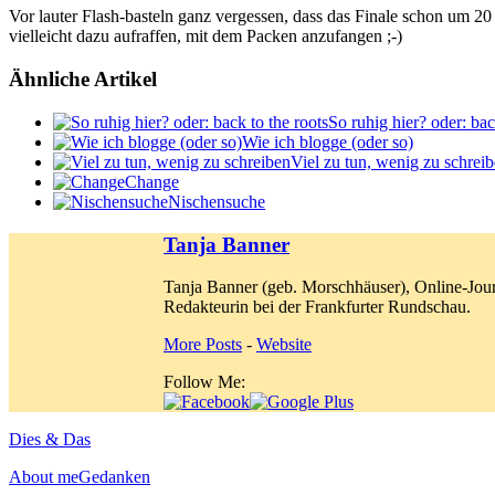
Vor lauter Flash-basteln ganz vergessen, dass das Finale schon um 20
vielleicht dazu aufraffen, mit dem Packen anzufangen ;-)
Ähnliche Artikel
So ruhig hier? oder: bac
Wie ich blogge (oder so)
Viel zu tun, wenig zu schrei
Change
Nischensuche
Tanja Banner
Tanja Banner (geb. Morschhäuser), Online-Jour
Redakteurin bei der Frankfurter Rundschau.
More Posts
-
Website
Follow Me:
Dies & Das
About me
Gedanken