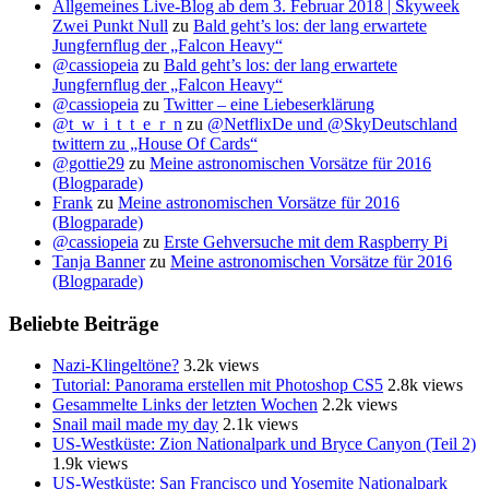
Allgemeines Live-Blog ab dem 3. Februar 2018 | Skyweek
Zwei Punkt Null
zu
Bald geht’s los: der lang erwartete
Jungfernflug der „Falcon Heavy“
@cassiopeia
zu
Bald geht’s los: der lang erwartete
Jungfernflug der „Falcon Heavy“
@cassiopeia
zu
Twitter – eine Liebeserklärung
@t_w_i_t_t_e_r_n
zu
@NetflixDe und @SkyDeutschland
twittern zu „House Of Cards“
@gottie29
zu
Meine astronomischen Vorsätze für 2016
(Blogparade)
Frank
zu
Meine astronomischen Vorsätze für 2016
(Blogparade)
@cassiopeia
zu
Erste Gehversuche mit dem Raspberry Pi
Tanja Banner
zu
Meine astronomischen Vorsätze für 2016
(Blogparade)
Beliebte Beiträge
Nazi-Klingeltöne?
3.2k views
Tutorial: Panorama erstellen mit Photoshop CS5
2.8k views
Gesammelte Links der letzten Wochen
2.2k views
Snail mail made my day
2.1k views
US-Westküste: Zion Nationalpark und Bryce Canyon (Teil 2)
1.9k views
US-Westküste: San Francisco und Yosemite Nationalpark