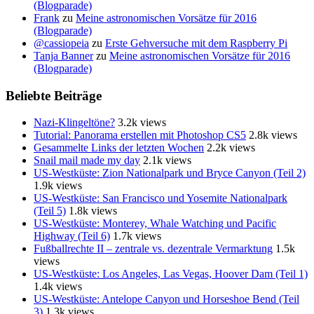
(Blogparade)
Frank
zu
Meine astronomischen Vorsätze für 2016
(Blogparade)
@cassiopeia
zu
Erste Gehversuche mit dem Raspberry Pi
Tanja Banner
zu
Meine astronomischen Vorsätze für 2016
(Blogparade)
Beliebte Beiträge
Nazi-Klingeltöne?
3.2k views
Tutorial: Panorama erstellen mit Photoshop CS5
2.8k views
Gesammelte Links der letzten Wochen
2.2k views
Snail mail made my day
2.1k views
US-Westküste: Zion Nationalpark und Bryce Canyon (Teil 2)
1.9k views
US-Westküste: San Francisco und Yosemite Nationalpark
(Teil 5)
1.8k views
US-Westküste: Monterey, Whale Watching und Pacific
Highway (Teil 6)
1.7k views
Fußballrechte II – zentrale vs. dezentrale Vermarktung
1.5k
views
US-Westküste: Los Angeles, Las Vegas, Hoover Dam (Teil 1)
1.4k views
US-Westküste: Antelope Canyon und Horseshoe Bend (Teil
3)
1.3k views