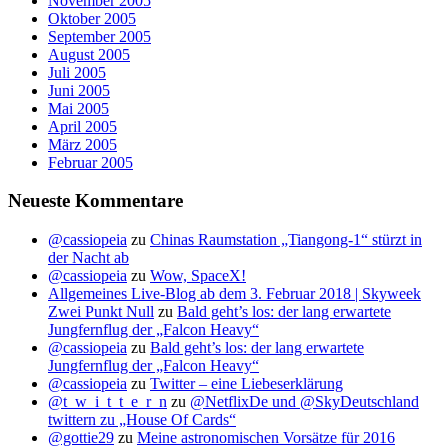
November 2005
Oktober 2005
September 2005
August 2005
Juli 2005
Juni 2005
Mai 2005
April 2005
März 2005
Februar 2005
Neueste Kommentare
@cassiopeia
zu
Chinas Raumstation „Tiangong-1“ stürzt in
der Nacht ab
@cassiopeia
zu
Wow, SpaceX!
Allgemeines Live-Blog ab dem 3. Februar 2018 | Skyweek
Zwei Punkt Null
zu
Bald geht’s los: der lang erwartete
Jungfernflug der „Falcon Heavy“
@cassiopeia
zu
Bald geht’s los: der lang erwartete
Jungfernflug der „Falcon Heavy“
@cassiopeia
zu
Twitter – eine Liebeserklärung
@t_w_i_t_t_e_r_n
zu
@NetflixDe und @SkyDeutschland
twittern zu „House Of Cards“
@gottie29
zu
Meine astronomischen Vorsätze für 2016