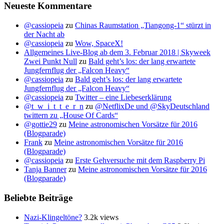
Neueste Kommentare
@cassiopeia
zu
Chinas Raumstation „Tiangong-1“ stürzt in
der Nacht ab
@cassiopeia
zu
Wow, SpaceX!
Allgemeines Live-Blog ab dem 3. Februar 2018 | Skyweek
Zwei Punkt Null
zu
Bald geht’s los: der lang erwartete
Jungfernflug der „Falcon Heavy“
@cassiopeia
zu
Bald geht’s los: der lang erwartete
Jungfernflug der „Falcon Heavy“
@cassiopeia
zu
Twitter – eine Liebeserklärung
@t_w_i_t_t_e_r_n
zu
@NetflixDe und @SkyDeutschland
twittern zu „House Of Cards“
@gottie29
zu
Meine astronomischen Vorsätze für 2016
(Blogparade)
Frank
zu
Meine astronomischen Vorsätze für 2016
(Blogparade)
@cassiopeia
zu
Erste Gehversuche mit dem Raspberry Pi
Tanja Banner
zu
Meine astronomischen Vorsätze für 2016
(Blogparade)
Beliebte Beiträge
Nazi-Klingeltöne?
3.2k views