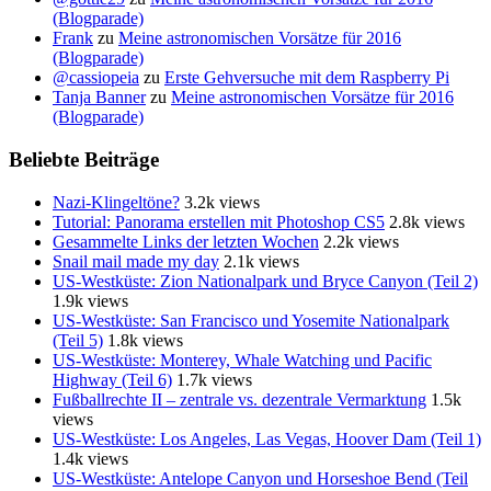
(Blogparade)
Frank
zu
Meine astronomischen Vorsätze für 2016
(Blogparade)
@cassiopeia
zu
Erste Gehversuche mit dem Raspberry Pi
Tanja Banner
zu
Meine astronomischen Vorsätze für 2016
(Blogparade)
Beliebte Beiträge
Nazi-Klingeltöne?
3.2k views
Tutorial: Panorama erstellen mit Photoshop CS5
2.8k views
Gesammelte Links der letzten Wochen
2.2k views
Snail mail made my day
2.1k views
US-Westküste: Zion Nationalpark und Bryce Canyon (Teil 2)
1.9k views
US-Westküste: San Francisco und Yosemite Nationalpark
(Teil 5)
1.8k views
US-Westküste: Monterey, Whale Watching und Pacific
Highway (Teil 6)
1.7k views
Fußballrechte II – zentrale vs. dezentrale Vermarktung
1.5k
views
US-Westküste: Los Angeles, Las Vegas, Hoover Dam (Teil 1)
1.4k views
US-Westküste: Antelope Canyon und Horseshoe Bend (Teil