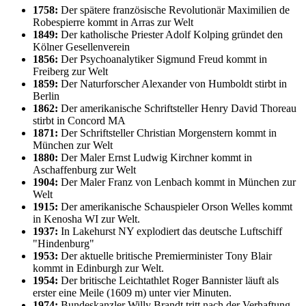
1758:
Der spätere französische Revolutionär Maximilien de
Robespierre kommt in Arras zur Welt
1849:
Der katholische Priester Adolf Kolping gründet den
Kölner Gesellenverein
1856:
Der Psychoanalytiker Sigmund Freud kommt in
Freiberg zur Welt
1859:
Der Naturforscher Alexander von Humboldt stirbt in
Berlin
1862:
Der amerikanische Schriftsteller Henry David Thoreau
stirbt in Concord MA
1871:
Der Schriftsteller Christian Morgenstern kommt in
München zur Welt
1880:
Der Maler Ernst Ludwig Kirchner kommt in
Aschaffenburg zur Welt
1904:
Der Maler Franz von Lenbach kommt in München zur
Welt
1915:
Der amerikanische Schauspieler Orson Welles kommt
in Kenosha WI zur Welt.
1937:
In Lakehurst NY explodiert das deutsche Luftschiff
"Hindenburg"
1953:
Der aktuelle britische Premierminister Tony Blair
kommt in Edinburgh zur Welt.
1954:
Der britische Leichtathlet Roger Bannister läuft als
erster eine Meile (1609 m) unter vier Minuten.
1974:
Bundeskanzler Willy Brandt tritt nach der Verhaftung