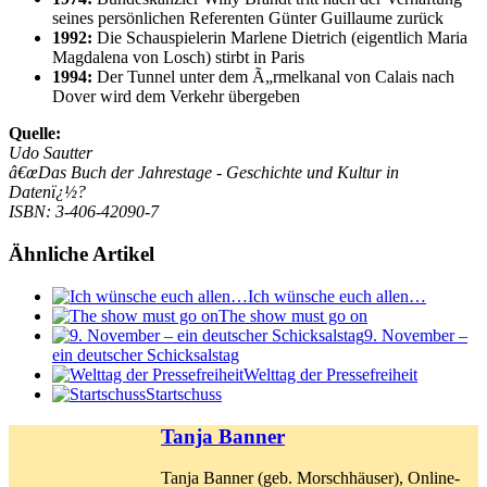
seines persönlichen Referenten Günter Guillaume zurück
1992:
Die Schauspielerin Marlene Dietrich (eigentlich Maria
Magdalena von Losch) stirbt in Paris
1994:
Der Tunnel unter dem Ã„rmelkanal von Calais nach
Dover wird dem Verkehr übergeben
Quelle:
Udo Sautter
â€œDas Buch der Jahrestage - Geschichte und Kultur in
Datenï¿½?
ISBN: 3-406-42090-7
Ähnliche Artikel
Ich wünsche euch allen…
The show must go on
9. November –
ein deutscher Schicksalstag
Welttag der Pressefreiheit
Startschuss
Tanja Banner
Tanja Banner (geb. Morschhäuser), Online-