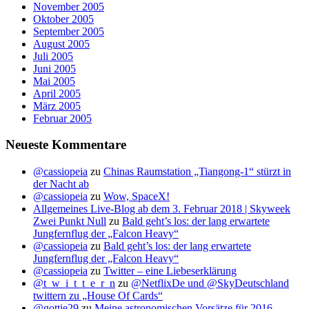
November 2005
Oktober 2005
September 2005
August 2005
Juli 2005
Juni 2005
Mai 2005
April 2005
März 2005
Februar 2005
Neueste Kommentare
@cassiopeia
zu
Chinas Raumstation „Tiangong-1“ stürzt in
der Nacht ab
@cassiopeia
zu
Wow, SpaceX!
Allgemeines Live-Blog ab dem 3. Februar 2018 | Skyweek
Zwei Punkt Null
zu
Bald geht’s los: der lang erwartete
Jungfernflug der „Falcon Heavy“
@cassiopeia
zu
Bald geht’s los: der lang erwartete
Jungfernflug der „Falcon Heavy“
@cassiopeia
zu
Twitter – eine Liebeserklärung
@t_w_i_t_t_e_r_n
zu
@NetflixDe und @SkyDeutschland
twittern zu „House Of Cards“
@gottie29
zu
Meine astronomischen Vorsätze für 2016