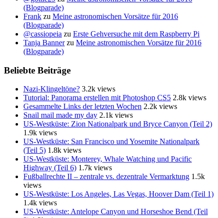
(Blogparade)
Frank
zu
Meine astronomischen Vorsätze für 2016
(Blogparade)
@cassiopeia
zu
Erste Gehversuche mit dem Raspberry Pi
Tanja Banner
zu
Meine astronomischen Vorsätze für 2016
(Blogparade)
Beliebte Beiträge
Nazi-Klingeltöne?
3.2k views
Tutorial: Panorama erstellen mit Photoshop CS5
2.8k views
Gesammelte Links der letzten Wochen
2.2k views
Snail mail made my day
2.1k views
US-Westküste: Zion Nationalpark und Bryce Canyon (Teil 2)
1.9k views
US-Westküste: San Francisco und Yosemite Nationalpark
(Teil 5)
1.8k views
US-Westküste: Monterey, Whale Watching und Pacific
Highway (Teil 6)
1.7k views
Fußballrechte II – zentrale vs. dezentrale Vermarktung
1.5k
views
US-Westküste: Los Angeles, Las Vegas, Hoover Dam (Teil 1)
1.4k views
US-Westküste: Antelope Canyon und Horseshoe Bend (Teil