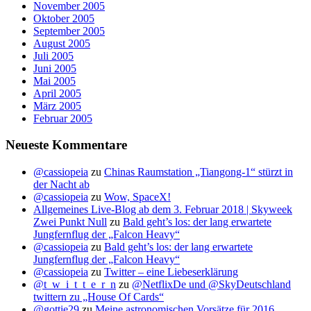
November 2005
Oktober 2005
September 2005
August 2005
Juli 2005
Juni 2005
Mai 2005
April 2005
März 2005
Februar 2005
Neueste Kommentare
@cassiopeia
zu
Chinas Raumstation „Tiangong-1“ stürzt in
der Nacht ab
@cassiopeia
zu
Wow, SpaceX!
Allgemeines Live-Blog ab dem 3. Februar 2018 | Skyweek
Zwei Punkt Null
zu
Bald geht’s los: der lang erwartete
Jungfernflug der „Falcon Heavy“
@cassiopeia
zu
Bald geht’s los: der lang erwartete
Jungfernflug der „Falcon Heavy“
@cassiopeia
zu
Twitter – eine Liebeserklärung
@t_w_i_t_t_e_r_n
zu
@NetflixDe und @SkyDeutschland
twittern zu „House Of Cards“
@gottie29
zu
Meine astronomischen Vorsätze für 2016