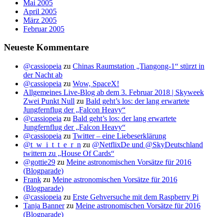
Mai 2005
April 2005
März 2005
Februar 2005
Neueste Kommentare
@cassiopeia
zu
Chinas Raumstation „Tiangong-1“ stürzt in
der Nacht ab
@cassiopeia
zu
Wow, SpaceX!
Allgemeines Live-Blog ab dem 3. Februar 2018 | Skyweek
Zwei Punkt Null
zu
Bald geht’s los: der lang erwartete
Jungfernflug der „Falcon Heavy“
@cassiopeia
zu
Bald geht’s los: der lang erwartete
Jungfernflug der „Falcon Heavy“
@cassiopeia
zu
Twitter – eine Liebeserklärung
@t_w_i_t_t_e_r_n
zu
@NetflixDe und @SkyDeutschland
twittern zu „House Of Cards“
@gottie29
zu
Meine astronomischen Vorsätze für 2016
(Blogparade)
Frank
zu
Meine astronomischen Vorsätze für 2016
(Blogparade)
@cassiopeia
zu
Erste Gehversuche mit dem Raspberry Pi
Tanja Banner
zu
Meine astronomischen Vorsätze für 2016
(Blogparade)