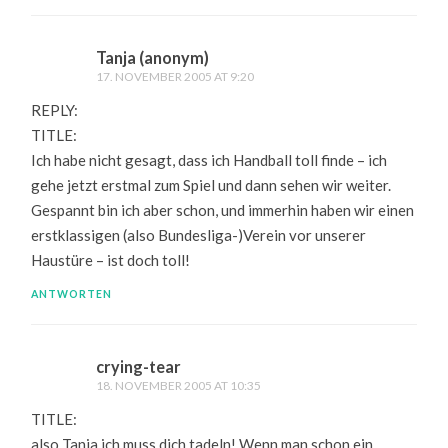
Tanja (anonym)
17. NOVEMBER 2005 AT 9:20
REPLY:
TITLE:
Ich habe nicht gesagt, dass ich Handball toll finde – ich
gehe jetzt erstmal zum Spiel und dann sehen wir weiter.
Gespannt bin ich aber schon, und immerhin haben wir einen
erstklassigen (also Bundesliga-)Verein vor unserer
Haustüre – ist doch toll!
ANTWORTEN
crying-tear
18. NOVEMBER 2005 AT 10:35
TITLE:
also Tanja ich muss dich tadeln! Wenn man schon ein