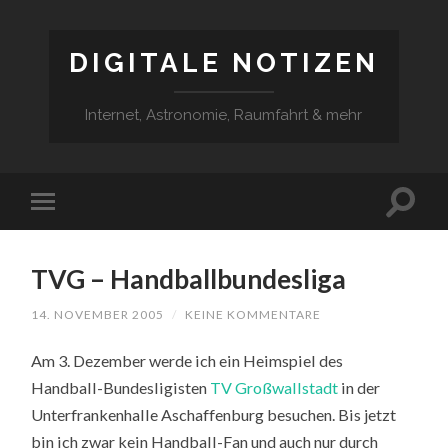
DIGITALE NOTIZEN
Internet, Astronomie, Raumfahrt & mehr
TVG – Handballbundesliga
14. NOVEMBER 2005
/
KEINE KOMMENTARE
Am 3. Dezember werde ich ein Heimspiel des
Handball-Bundesligisten
TV Großwallstadt
in der
Unterfrankenhalle Aschaffenburg besuchen. Bis jetzt
bin ich zwar kein Handball-Fan und auch nur durch