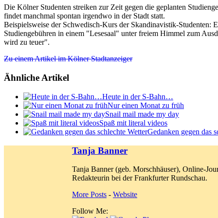
Die Kölner Studenten streiken zur Zeit gegen die geplanten Studienge
findet manchmal spontan irgendwo in der Stadt statt.
Beispielsweise der Schwedisch-Kurs der Skandinavistik-Studenten: Er
Studiengebühren in einem "Lesesaal" unter freiem Himmel zum Ausdru
wird zu teuer".
Zu einem Artikel im Kölner Stadtanzeiger
Ähnliche Artikel
Heute in der S-Bahn…
Nur einen Monat zu früh
Snail mail made my day
Spaß mit literal videos
Gedanken gegen das sc
Tanja Banner
Tanja Banner (geb. Morschhäuser), Online-Jour
Redakteurin bei der Frankfurter Rundschau.
More Posts
-
Website
Follow Me: