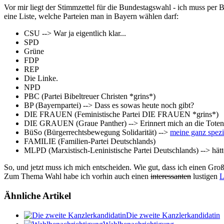
Vor mir liegt der Stimmzettel für die Bundestagswahl - ich muss per Br
eine Liste, welche Parteien man in Bayern wählen darf:
CSU --> War ja eigentlich klar...
SPD
Grüne
FDP
REP
Die Linke.
NPD
PBC (Partei Bibeltreuer Christen *grins*)
BP (Bayernpartei) --> Dass es sowas heute noch gibt?
DIE FRAUEN (Feministische Partei DIE FRAUEN *grins*)
DIE GRAUEN (Graue Panther) --> Erinnert mich an die Toten
BüSo (Bürgerrechtsbewegung Solidarität) -->
meine ganz spezi
FAMILIE (Familien-Partei Deutschlands)
MLPD (Marxistisch-Leninistische Partei Deutschlands) --> hätte 
So, und jetzt muss ich mich entscheiden. Wie gut, dass ich einen Groß
Zum Thema Wahl habe ich vorhin auch einen
interessanten
lustigen
L
Ähnliche Artikel
Die zweite Kanzlerkandidatin