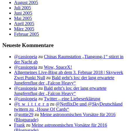
August 2005
Juli 2005
Juni 2005
Mai 2005
April 2005
März 2005
Februar 2005
Neueste Kommentare
@cassiopeia
zu
Chinas Raumstation „Tiangong-1“ stürzt in
der Nacht ab
@cassiopeia
zu
Wow, SpaceX!
Allgemeines Live-Blog ab dem 3. Februar 2018 | Skyweek
Zwei Punkt Null
zu
Bald geht’s los: der lang erwartete
Jungfernflug der „Falcon Heavy“
@cassiopeia
zu
Bald geht’s los: der lang erwartete
Jungfernflug der „Falcon Heavy“
@cassiopeia
zu
Twitter – eine Liebeserklärung
@t_w_i_t_t_e_r_n
zu
@NetflixDe und @SkyDeutschland
twittern zu „House Of Cards“
@gottie29
zu
Meine astronomischen Vorsätze für 2016
(Blogparade)
Frank
zu
Meine astronomischen Vorsätze für 2016
(Blogparade)