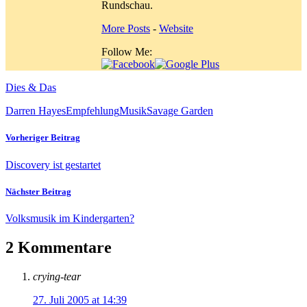
Rundschau.
More Posts
-
Website
Follow Me:
Dies & Das
Darren Hayes
Empfehlung
Musik
Savage Garden
Vorheriger Beitrag
Discovery ist gestartet
Nächster Beitrag
Volksmusik im Kindergarten?
2 Kommentare
crying-tear
27. Juli 2005 at 14:39