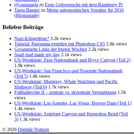
@cassiopeia
zu
Erste Gehversuche mit dem Raspberry Pi
Tanja Banner
zu
Meine astronomischen Vorsätze für 2016
(Blogparade)
Beliebte Beiträge
Nazi-Klingeltöne?
3.2k views
Tutorial: Panorama erstellen mit Photoshop CS5
2.8k views
Gesammelte Links der letzten Wochen
2.2k views
Snail mail made my day
2.1k views
US-Westküste: Zion Nationalpark und Bryce Canyon (Teil 2)
1.9k views
US-Westküste: San Francisco und Yosemite Nationalpark
(Teil 5)
1.8k views
US-Westküste: Monterey, Whale Watching und Pacific
Highway (Teil 6)
1.7k views
Fußballrechte II – zentrale vs. dezentrale Vermarktung
1.5k
views
US-Westküste: Los Angeles, Las Vegas, Hoover Dam (Teil 1)
1.4k views
US-Westküste: Antelope Canyon und Horseshoe Bend (Teil
3)
1.3k views
© 2026
Digitale Notizen