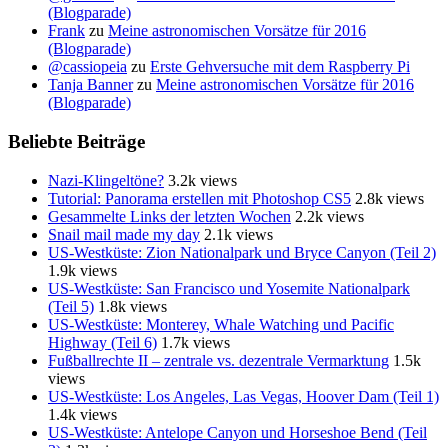
(Blogparade)
Frank
zu
Meine astronomischen Vorsätze für 2016
(Blogparade)
@cassiopeia
zu
Erste Gehversuche mit dem Raspberry Pi
Tanja Banner
zu
Meine astronomischen Vorsätze für 2016
(Blogparade)
Beliebte Beiträge
Nazi-Klingeltöne?
3.2k views
Tutorial: Panorama erstellen mit Photoshop CS5
2.8k views
Gesammelte Links der letzten Wochen
2.2k views
Snail mail made my day
2.1k views
US-Westküste: Zion Nationalpark und Bryce Canyon (Teil 2)
1.9k views
US-Westküste: San Francisco und Yosemite Nationalpark
(Teil 5)
1.8k views
US-Westküste: Monterey, Whale Watching und Pacific
Highway (Teil 6)
1.7k views
Fußballrechte II – zentrale vs. dezentrale Vermarktung
1.5k
views
US-Westküste: Los Angeles, Las Vegas, Hoover Dam (Teil 1)
1.4k views
US-Westküste: Antelope Canyon und Horseshoe Bend (Teil