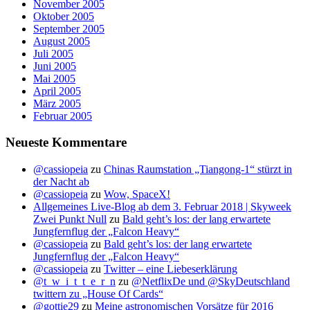
November 2005
Oktober 2005
September 2005
August 2005
Juli 2005
Juni 2005
Mai 2005
April 2005
März 2005
Februar 2005
Neueste Kommentare
@cassiopeia
zu
Chinas Raumstation „Tiangong-1“ stürzt in
der Nacht ab
@cassiopeia
zu
Wow, SpaceX!
Allgemeines Live-Blog ab dem 3. Februar 2018 | Skyweek
Zwei Punkt Null
zu
Bald geht’s los: der lang erwartete
Jungfernflug der „Falcon Heavy“
@cassiopeia
zu
Bald geht’s los: der lang erwartete
Jungfernflug der „Falcon Heavy“
@cassiopeia
zu
Twitter – eine Liebeserklärung
@t_w_i_t_t_e_r_n
zu
@NetflixDe und @SkyDeutschland
twittern zu „House Of Cards“
@gottie29
zu
Meine astronomischen Vorsätze für 2016