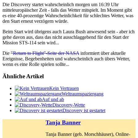
Die Discovery startet wahrscheinlich morgen um 16:39 Uhr
mitteleuropäischer Zeit - falls das Wetter mitspielt. Im Moment gibt
es eine 40-prozentige Wahrscheinlichkeit für schlechtes Wetter, was
den Start erneut verzögern würde.
Beim Start wird übrigens auch Laura Bush anwesend sein - aber ich
gehe davon aus, dass das nicht ausschlaggebend für den Start der
Mission STS-114 sein wird...
Die
"Return to Flight"-Seite der NASA
informiert über aktuelle
Ereignisse, Begebenheiten und wahrscheinlich auch übers Wetter,
wenn es eine Rolle spielen sollte...
Ähnliche Artikel
Kein Vertrauen
Weltraumspaziergang
Auf und ab
Discovery-Wette
Discovery ist gestartet
Tanja Banner
Tanja Banner (geb. Morschhäuser), Online-