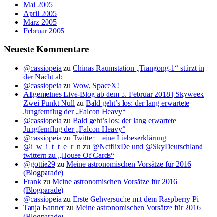
Mai 2005
April 2005
März 2005
Februar 2005
Neueste Kommentare
@cassiopeia
zu
Chinas Raumstation „Tiangong-1“ stürzt in
der Nacht ab
@cassiopeia
zu
Wow, SpaceX!
Allgemeines Live-Blog ab dem 3. Februar 2018 | Skyweek
Zwei Punkt Null
zu
Bald geht’s los: der lang erwartete
Jungfernflug der „Falcon Heavy“
@cassiopeia
zu
Bald geht’s los: der lang erwartete
Jungfernflug der „Falcon Heavy“
@cassiopeia
zu
Twitter – eine Liebeserklärung
@t_w_i_t_t_e_r_n
zu
@NetflixDe und @SkyDeutschland
twittern zu „House Of Cards“
@gottie29
zu
Meine astronomischen Vorsätze für 2016
(Blogparade)
Frank
zu
Meine astronomischen Vorsätze für 2016
(Blogparade)
@cassiopeia
zu
Erste Gehversuche mit dem Raspberry Pi
Tanja Banner
zu
Meine astronomischen Vorsätze für 2016
(Blogparade)