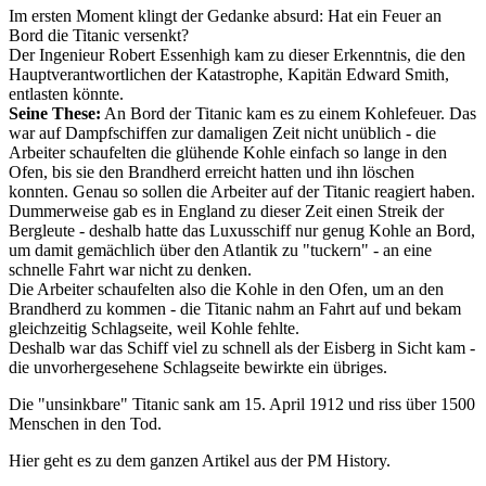
Im ersten Moment klingt der Gedanke absurd: Hat ein Feuer an
Bord die Titanic versenkt?
Der Ingenieur Robert Essenhigh kam zu dieser Erkenntnis, die den
Hauptverantwortlichen der Katastrophe, Kapitän Edward Smith,
entlasten könnte.
Seine These:
An Bord der Titanic kam es zu einem Kohlefeuer. Das
war auf Dampfschiffen zur damaligen Zeit nicht unüblich - die
Arbeiter schaufelten die glühende Kohle einfach so lange in den
Ofen, bis sie den Brandherd erreicht hatten und ihn löschen
konnten. Genau so sollen die Arbeiter auf der Titanic reagiert haben.
Dummerweise gab es in England zu dieser Zeit einen Streik der
Bergleute - deshalb hatte das Luxusschiff nur genug Kohle an Bord,
um damit gemächlich über den Atlantik zu "tuckern" - an eine
schnelle Fahrt war nicht zu denken.
Die Arbeiter schaufelten also die Kohle in den Ofen, um an den
Brandherd zu kommen - die Titanic nahm an Fahrt auf und bekam
gleichzeitig Schlagseite, weil Kohle fehlte.
Deshalb war das Schiff viel zu schnell als der Eisberg in Sicht kam -
die unvorhergesehene Schlagseite bewirkte ein übriges.
Die "unsinkbare" Titanic sank am 15. April 1912 und riss über 1500
Menschen in den Tod.
Hier geht es zu dem ganzen Artikel aus der PM History.