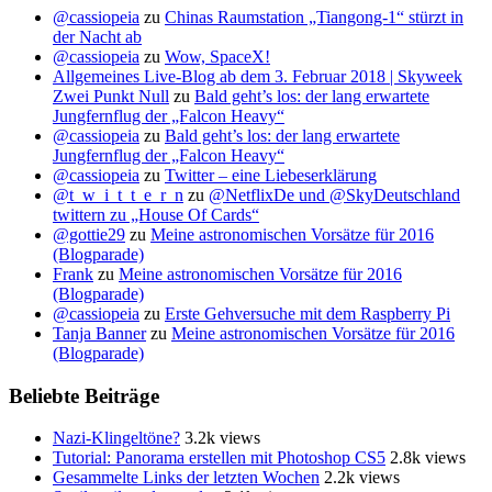
@cassiopeia
zu
Chinas Raumstation „Tiangong-1“ stürzt in
der Nacht ab
@cassiopeia
zu
Wow, SpaceX!
Allgemeines Live-Blog ab dem 3. Februar 2018 | Skyweek
Zwei Punkt Null
zu
Bald geht’s los: der lang erwartete
Jungfernflug der „Falcon Heavy“
@cassiopeia
zu
Bald geht’s los: der lang erwartete
Jungfernflug der „Falcon Heavy“
@cassiopeia
zu
Twitter – eine Liebeserklärung
@t_w_i_t_t_e_r_n
zu
@NetflixDe und @SkyDeutschland
twittern zu „House Of Cards“
@gottie29
zu
Meine astronomischen Vorsätze für 2016
(Blogparade)
Frank
zu
Meine astronomischen Vorsätze für 2016
(Blogparade)
@cassiopeia
zu
Erste Gehversuche mit dem Raspberry Pi
Tanja Banner
zu
Meine astronomischen Vorsätze für 2016
(Blogparade)
Beliebte Beiträge
Nazi-Klingeltöne?
3.2k views
Tutorial: Panorama erstellen mit Photoshop CS5
2.8k views
Gesammelte Links der letzten Wochen
2.2k views