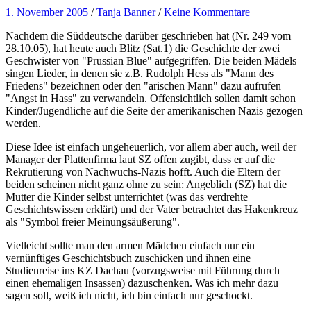
1. November 2005
/
Tanja Banner
/
Keine Kommentare
Nachdem die Süddeutsche darüber geschrieben hat (Nr. 249 vom
28.10.05), hat heute auch Blitz (Sat.1) die Geschichte der zwei
Geschwister von "Prussian Blue" aufgegriffen. Die beiden Mädels
singen Lieder, in denen sie z.B. Rudolph Hess als "Mann des
Friedens" bezeichnen oder den "arischen Mann" dazu aufrufen
"Angst in Hass" zu verwandeln. Offensichtlich sollen damit schon
Kinder/Jugendliche auf die Seite der amerikanischen Nazis gezogen
werden.
Diese Idee ist einfach ungeheuerlich, vor allem aber auch, weil der
Manager der Plattenfirma laut SZ offen zugibt, dass er auf die
Rekrutierung von Nachwuchs-Nazis hofft. Auch die Eltern der
beiden scheinen nicht ganz ohne zu sein: Angeblich (SZ) hat die
Mutter die Kinder selbst unterrichtet (was das verdrehte
Geschichtswissen erklärt) und der Vater betrachtet das Hakenkreuz
als "Symbol freier Meinungsäußerung".
Vielleicht sollte man den armen Mädchen einfach nur ein
vernünftiges Geschichtsbuch zuschicken und ihnen eine
Studienreise ins KZ Dachau (vorzugsweise mit Führung durch
einen ehemaligen Insassen) dazuschenken. Was ich mehr dazu
sagen soll, weiß ich nicht, ich bin einfach nur geschockt.