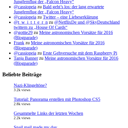
Jungfernflug der „Falcon Heavy“
@cassiopeia
zu
Bald geht’s los: der lang erwartete
Jungfernflug der „Falcon Heavy“
@cassiopeia
zu
Twitter – eine Liebeserklärung
@t_w_i_t_t_e_r_n
zu
@NetflixDe und @SkyDeutschland
twittern zu „House Of Cards“
@gottie29
zu
Meine astronomischen Vorsätze für 2016
(Blogparade)
Frank
zu
Meine astronomischen Vorsätze für 2016
(Blogparade)
@cassiopeia
zu
Erste Gehversuche mit dem Raspberry Pi
Tanja Banner
zu
Meine astronomischen Vorsätze für 2016
(Blogparade)
Beliebte Beiträge
Nazi-Klingeltöne?
3.2k views
Tutorial: Panorama erstellen mit Photoshop CS5
2.8k views
Gesammelte Links der letzten Wochen
2.2k views
Snail mail made my day