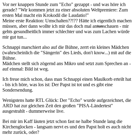
Vor ner knappen Stunde zum "Echo" gezappt - und was höre ich
gerade? "Wir kommen jetzt zu einer absoluten Weltpremiere: Zum
ersten Mal macht ein Krokodil die Laudatio!"
Meine erste Reaktion: Umschalten??!?? Hätte ich eigentlich machen
müssen, aber dann wollte ich mir das doch mal an
tun
schauen - mir
gehts gesundheitlich immer schlechter und was zum Lachen würde
mir gut tun...
Schnappi marschiert also auf die Bühne, zerrt ein kleines Mädchen
(wahrscheinlich die "Sängerin" des Lieds, don't know...) mit auf die
Bühne.
Mädchen stellt sich zögernd ans Mikro und setzt zum Sprechen an -
auf einmal: Bild ist weg.
Ich freue mich schon, dass man Schnappi einen Maulkorb erteilt hat
- bis ich höre, was los ist: Der Papst ist tot und es gibt eine
Sondersendung.
Wenigstens hatte RTL Glück: Der "Echo" wurde aufgezeichnet, die
ARD hat zur gleichen Zeit den großen "PISA-Ländertest"
ausgestrahlt - dummerweise live.
Bei mir im Kaff läuten jetzt schon fast ne halbe Stunde lang die
Kirchenglocken - langsam nervt es und den Papst holt es auch nicht
mehr zurück, oder?