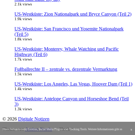
2.1k views
US-Westküste: Zion Nationalpark und Bryce Canyon (Teil 2)
1.9k views
US-Westküste: San Francisco und Yosemite Nationalpark
(Teil 5)
1.8k views
US-Westküste: Monterey, Whale Watching und Pacific
Highway (Teil 6)
1.7k views
Fußballrechte II – zentrale vs. dezentrale Vermarktung
1.5k views
US-Westküste: Los Angeles, Las Vegas, Hoover Dam (Teil 1)
1.4k views
US-Westküste: Antelope Canyon und Horseshoe Bend (Teil
3)
1.3k views
© 2026
Digitale Notizen
Theme von
Anders Norén
—
Hoch ↑
x
Diese Webseite nutzt Cookies, Social Media Plugins und Tracking Tools. Weitere Informationen gibt es