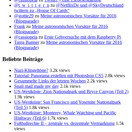
@t_w_i_t_t_e_r_n
zu
@NetflixDe und @SkyDeutschland
twittern zu „House Of Cards“
@gottie29
zu
Meine astronomischen Vorsätze für 2016
(Blogparade)
Frank
zu
Meine astronomischen Vorsätze für 2016
(Blogparade)
@cassiopeia
zu
Erste Gehversuche mit dem Raspberry Pi
Tanja Banner
zu
Meine astronomischen Vorsätze für 2016
(Blogparade)
Beliebte Beiträge
Nazi-Klingeltöne?
3.2k views
Tutorial: Panorama erstellen mit Photoshop CS5
2.8k views
Gesammelte Links der letzten Wochen
2.2k views
Snail mail made my day
2.1k views
US-Westküste: Zion Nationalpark und Bryce Canyon (Teil 2)
1.9k views
US-Westküste: San Francisco und Yosemite Nationalpark
(Teil 5)
1.8k views
US-Westküste: Monterey, Whale Watching und Pacific
Highway (Teil 6)
1.7k views
Fußballrechte II – zentrale vs. dezentrale Vermarktung
1.5k
views