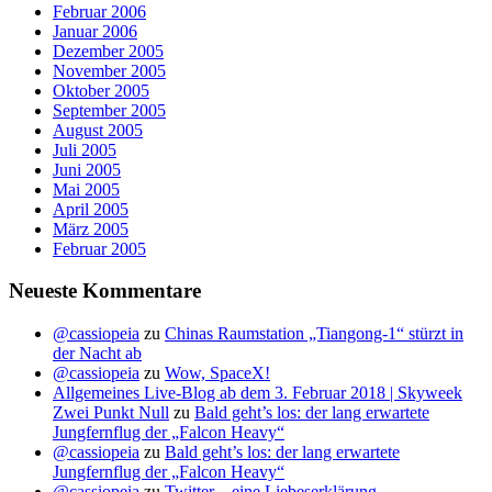
Februar 2006
Januar 2006
Dezember 2005
November 2005
Oktober 2005
September 2005
August 2005
Juli 2005
Juni 2005
Mai 2005
April 2005
März 2005
Februar 2005
Neueste Kommentare
@cassiopeia
zu
Chinas Raumstation „Tiangong-1“ stürzt in
der Nacht ab
@cassiopeia
zu
Wow, SpaceX!
Allgemeines Live-Blog ab dem 3. Februar 2018 | Skyweek
Zwei Punkt Null
zu
Bald geht’s los: der lang erwartete
Jungfernflug der „Falcon Heavy“
@cassiopeia
zu
Bald geht’s los: der lang erwartete
Jungfernflug der „Falcon Heavy“
@cassiopeia
zu
Twitter – eine Liebeserklärung