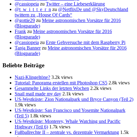
@cassiopeia
zu
Twitter – eine Liebeserklärung
@t_w_i_t_t_e_r_n
zu
@NetflixDe und @SkyDeutschland
twittern zu „House Of Cards“
@gottie29
zu
Meine astronomischen Vorsätze für 2016
(Blogparade)
Frank
zu
Meine astronomischen Vorsätze für 2016
(Blogparade)
@cassiopeia
zu
Erste Gehversuche mit dem Raspberry Pi
Tanja Banner
zu
Meine astronomischen Vorsätze für 2016
(Blogparade)
Beliebte Beiträge
Nazi-Klingeltöne?
3.2k views
Tutorial: Panorama erstellen mit Photoshop CS5
2.8k views
Gesammelte Links der letzten Wochen
2.2k views
Snail mail made my day
2.1k views
US-Westküste: Zion Nationalpark und Bryce Canyon (Teil 2)
1.9k views
US-Westküste: San Francisco und Yosemite Nationalpark
(Teil 5)
1.8k views
US-Westküste: Monterey, Whale Watching und Pacific
Highway (Teil 6)
1.7k views
Fußballrechte II – zentrale vs. dezentrale Vermarktung
1.5k