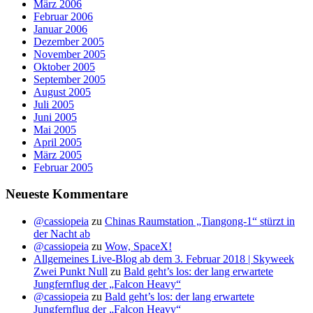
März 2006
Februar 2006
Januar 2006
Dezember 2005
November 2005
Oktober 2005
September 2005
August 2005
Juli 2005
Juni 2005
Mai 2005
April 2005
März 2005
Februar 2005
Neueste Kommentare
@cassiopeia
zu
Chinas Raumstation „Tiangong-1“ stürzt in
der Nacht ab
@cassiopeia
zu
Wow, SpaceX!
Allgemeines Live-Blog ab dem 3. Februar 2018 | Skyweek
Zwei Punkt Null
zu
Bald geht’s los: der lang erwartete
Jungfernflug der „Falcon Heavy“
@cassiopeia
zu
Bald geht’s los: der lang erwartete
Jungfernflug der „Falcon Heavy“