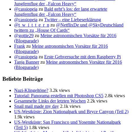
Jungfernflug der „Falcon Heavy“
@cassiopeia
zu
Bald geht’s los: der lang erwartete
Jungfernflug der „Falcon Heavy“
@cassiopeia
zu
Twitter – eine Liebeserklärung
@t_w_i_t_t_e_r_n
zu
@NetflixDe und @SkyDeutschland
twittern zu „House Of Cards“
@gottie29
zu
Meine astronomischen Vorsätze für 2016
(Blogparade)
Frank
zu
Meine astronomischen Vorsätze für 2016
(Blogparade)
@cassiopeia
zu
Erste Gehversuche mit dem Raspberry Pi
Tanja Banner
zu
Meine astronomischen Vorsätze für 2016
(Blogparade)
Beliebte Beiträge
Nazi-Klingeltöne?
3.2k views
Tutorial: Panorama erstellen mit Photoshop CS5
2.8k views
Gesammelte Links der letzten Wochen
2.2k views
Snail mail made my day
2.1k views
US-Westküste: Zion Nationalpark und Bryce Canyon (Teil 2)
1.9k views
US-Westküste: San Francisco und Yosemite Nationalpark
(Teil 5)
1.8k views