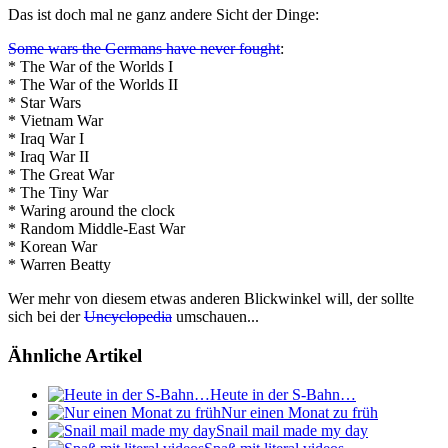
Das ist doch mal ne ganz andere Sicht der Dinge:
Some wars the Germans have never fought
:
* The War of the Worlds I
* The War of the Worlds II
* Star Wars
* Vietnam War
* Iraq War I
* Iraq War II
* The Great War
* The Tiny War
* Waring around the clock
* Random Middle-East War
* Korean War
* Warren Beatty
Wer mehr von diesem etwas anderen Blickwinkel will, der sollte
sich bei der
Uncyclopedia
umschauen...
Ähnliche Artikel
Heute in der S-Bahn…
Nur einen Monat zu früh
Snail mail made my day