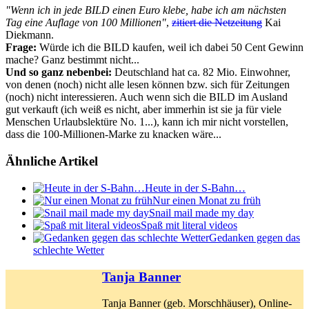
"Wenn ich in jede BILD einen Euro klebe, habe ich am nächsten
Tag eine Auflage von 100 Millionen"
,
zitiert die Netzeitung
Kai
Diekmann.
Frage:
Würde ich die BILD kaufen, weil ich dabei 50 Cent Gewinn
mache? Ganz bestimmt nicht...
Und so ganz nebenbei:
Deutschland hat ca. 82 Mio. Einwohner,
von denen (noch) nicht alle lesen können bzw. sich für Zeitungen
(noch) nicht interessieren. Auch wenn sich die BILD im Ausland
gut verkauft (ich weiß es nicht, aber immerhin ist sie ja für viele
Menschen Urlaubslektüre No. 1...), kann ich mir nicht vorstellen,
dass die 100-Millionen-Marke zu knacken wäre...
Ähnliche Artikel
Heute in der S-Bahn…
Nur einen Monat zu früh
Snail mail made my day
Spaß mit literal videos
Gedanken gegen das
schlechte Wetter
Tanja Banner
Tanja Banner (geb. Morschhäuser), Online-