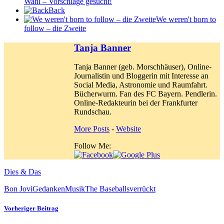
Wahl – Vorschläge gesucht!
Back
We weren't born to
follow – die Zweite
Tanja Banner
Tanja Banner (geb. Morschhäuser), Online-
Journalistin und Bloggerin mit Interesse an
Social Media, Astronomie und Raumfahrt.
Bücherwurm. Fan des FC Bayern. Pendlerin.
Online-Redakteurin bei der Frankfurter
Rundschau.
More Posts
-
Website
Follow Me:
Dies & Das
Bon Jovi
Gedanken
Musik
The Baseballs
verrückt
Vorheriger Beitrag