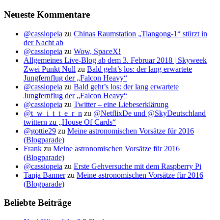
Neueste Kommentare
@cassiopeia
zu
Chinas Raumstation „Tiangong-1“ stürzt in
der Nacht ab
@cassiopeia
zu
Wow, SpaceX!
Allgemeines Live-Blog ab dem 3. Februar 2018 | Skyweek
Zwei Punkt Null
zu
Bald geht’s los: der lang erwartete
Jungfernflug der „Falcon Heavy“
@cassiopeia
zu
Bald geht’s los: der lang erwartete
Jungfernflug der „Falcon Heavy“
@cassiopeia
zu
Twitter – eine Liebeserklärung
@t_w_i_t_t_e_r_n
zu
@NetflixDe und @SkyDeutschland
twittern zu „House Of Cards“
@gottie29
zu
Meine astronomischen Vorsätze für 2016
(Blogparade)
Frank
zu
Meine astronomischen Vorsätze für 2016
(Blogparade)
@cassiopeia
zu
Erste Gehversuche mit dem Raspberry Pi
Tanja Banner
zu
Meine astronomischen Vorsätze für 2016
(Blogparade)
Beliebte Beiträge