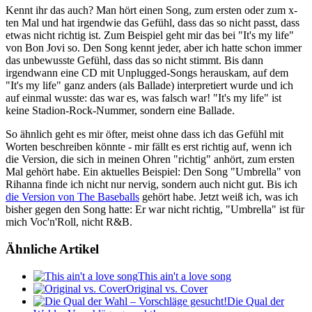
Kennt ihr das auch? Man hört einen Song, zum ersten oder zum x-
ten Mal und hat irgendwie das Gefühl, dass das so nicht passt, dass
etwas nicht richtig ist. Zum Beispiel geht mir das bei "It's my life"
von Bon Jovi so. Den Song kennt jeder, aber ich hatte schon immer
das unbewusste Gefühl, dass das so nicht stimmt. Bis dann
irgendwann eine CD mit Unplugged-Songs herauskam, auf dem
"It's my life" ganz anders (als Ballade) interpretiert wurde und ich
auf einmal wusste: das war es, was falsch war! "It's my life" ist
keine Stadion-Rock-Nummer, sondern eine Ballade.
So ähnlich geht es mir öfter, meist ohne dass ich das Gefühl mit
Worten beschreiben könnte - mir fällt es erst richtig auf, wenn ich
die Version, die sich in meinen Ohren "richtig" anhört, zum ersten
Mal gehört habe. Ein aktuelles Beispiel: Den Song "Umbrella" von
Rihanna finde ich nicht nur nervig, sondern auch nicht gut. Bis ich
die Version von The Baseballs
gehört habe. Jetzt weiß ich, was ich
bisher gegen den Song hatte: Er war nicht richtig, "Umbrella" ist für
mich Voc'n'Roll, nicht R&B.
Ähnliche Artikel
This ain't a love song
Original vs. Cover
Die Qual der