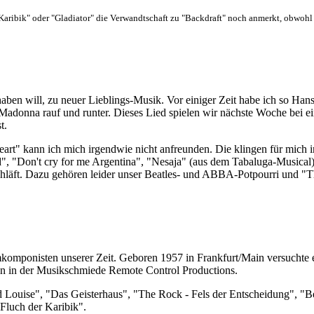
r Karibik" oder "Gladiator" die Verwandtschaft zu "Backdraft" noch anmerkt, obwohl
rhaben will, zu neuer Lieblings-Musik. Vor einiger Zeit habe ich so Ha
 Madonna rauf und runter. Dieses Lied spielen wir nächste Woche bei
t.
t" kann ich mich irgendwie nicht anfreunden. Die klingen für mich irge
 "Don't cry for me Argentina", "Nesaja" (aus dem Tabaluga-Musical) 
chläft. Dazu gehören leider unser Beatles- und ABBA-Potpourri und "
lmkomponisten unserer Zeit. Geboren 1957 in Frankfurt/Main versuchte er
en in der Musikschmiede Remote Control Productions.
ouise", "Das Geisterhaus", "The Rock - Fels der Entscheidung", "Bes
luch der Karibik".