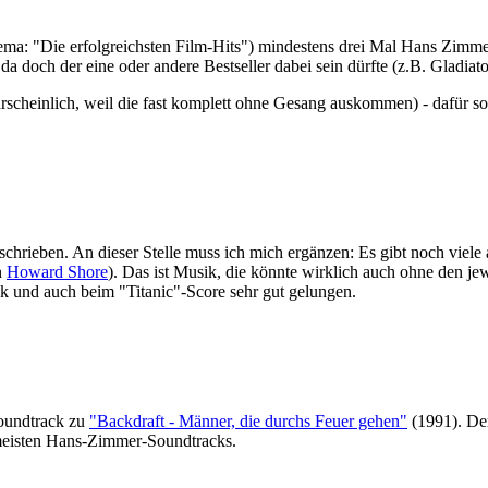
a: "Die erfolgreichsten Film-Hits") mindestens drei Mal Hans Zimmer a
 doch der eine oder andere Bestseller dabei sein dürfte (z.B. Gladiato
scheinlich, weil die fast komplett ohne Gesang auskommen) - dafür so 
hrieben. An dieser Stelle muss ich mich ergänzen: Es gibt noch viele
n
Howard Shore
). Das ist Musik, die könnte wirklich auch ohne den 
ck und auch beim "Titanic"-Score sehr gut gelungen.
Soundtrack zu
"Backdraft - Männer, die durchs Feuer gehen"
(1991). Der
e meisten Hans-Zimmer-Soundtracks.