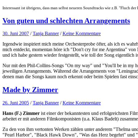
Interessant ist übrigens, dass man selbst neueren Soundtracks wie z.B. "Fluch de
Von guten und schlechten Arrangements
30. Juni 2007
/
Tanja Banner
/
Keine Kommentare
Irgendwie inspiriert mich meine Orchesterprobe öfter, als ich es wah
mich entdeckt, momentan höre ich "Don't cry for me Argentina" von
und ich habe gestern wieder festgestellt, wie toll der Song eigentlich is
Nur mit den Phil-Collins-Songs "On my way" und "You'll be in my hear
jeweiligen Arrangements. Während die Arrangements von "Leningrad",
denen man die Songs kaum noch erkennt oder beim Spielen fast eins
Made by Zimmer
26. Juni 2005
/
Tanja Banner
/
Keine Kommentare
Hans (F.) Zimmer
ist einer der bekanntesten und erfolgreichsten Fi
arbeitet er mit anderen Filmkomponisten (u.a. Klaus Badelt) zusamm
Zu den von ihm vertonten Werken zählen unter anderem "Thelma und L
"Pearl Harbor", "Black Hawk Down", "Was das Herz begehrt" und "F