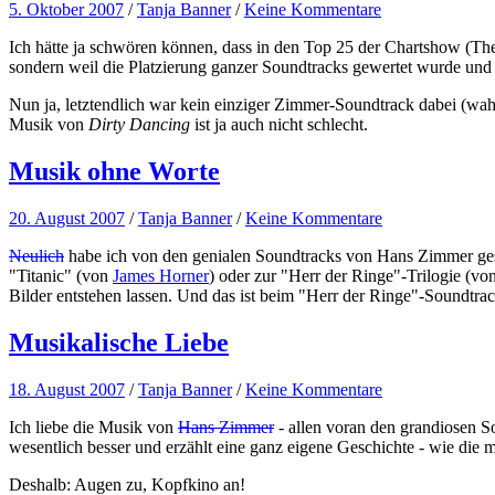
5. Oktober 2007
/
Tanja Banner
/
Keine Kommentare
Ich hätte ja schwören können, dass in den Top 25 der Chartshow (Them
sondern weil die Platzierung ganzer Soundtracks gewertet wurde und da
Nun ja, letztendlich war kein einziger Zimmer-Soundtrack dabei (wahr
Musik von
Dirty Dancing
ist ja auch nicht schlecht.
Musik ohne Worte
20. August 2007
/
Tanja Banner
/
Keine Kommentare
Neulich
habe ich von den genialen Soundtracks von Hans Zimmer gesc
"Titanic" (von
James Horner
) oder zur "Herr der Ringe"-Trilogie (vo
Bilder entstehen lassen. Und das ist beim "Herr der Ringe"-Soundtra
Musikalische Liebe
18. August 2007
/
Tanja Banner
/
Keine Kommentare
Ich liebe die Musik von
Hans Zimmer
- allen voran den grandiosen 
wesentlich besser und erzählt eine ganz eigene Geschichte - wie di
Deshalb: Augen zu, Kopfkino an!